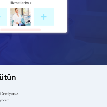
yütün
i üretiyoruz.
ıyoruz.