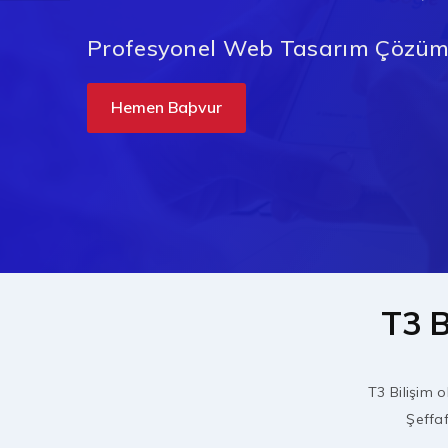
Profesyonel Web Tasarım Çözüml
Hemen Baþvur
T3 B
T3 Bilişim o
Şeffaf